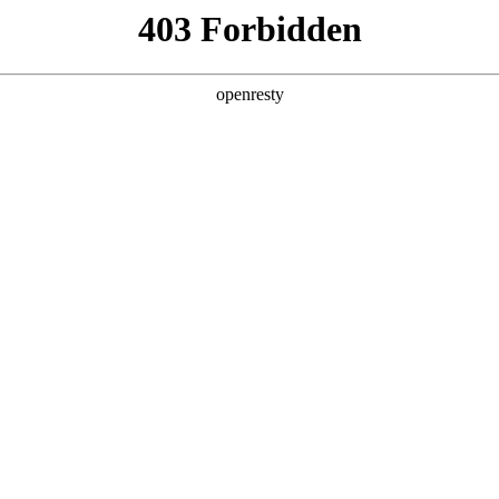
企业业务
个人业务
了解我们
投资者
聘
招聘公告
员工成长
员工福利
社会招聘
海
EN
Global
创新平台
投资者关系
技术策源地开放课题
信息
科技知乎
公司公告
BOE创新
财务信息